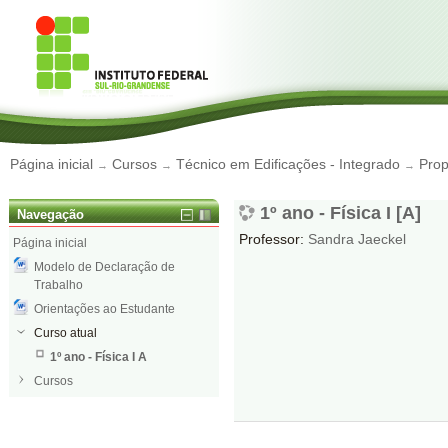
Página inicial
Cursos
Técnico em Edificações - Integrado
Prop
→
→
→
1º ano - Física I [A]
Navegação
Professor:
Sandra Jaeckel
Página inicial
Modelo de Declaração de
Trabalho
Orientações ao Estudante
Curso atual
1º ano - Física I A
Cursos