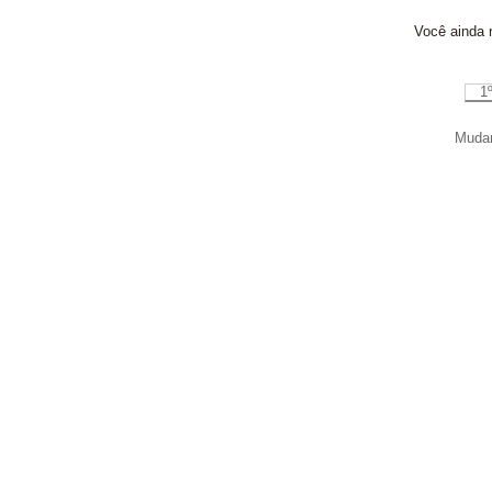
Você ainda n
1
Mudar