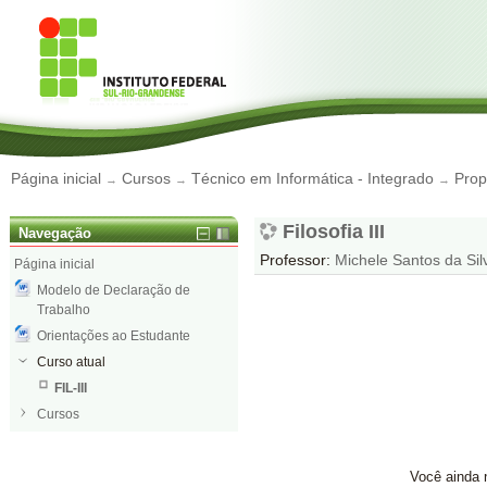
Página inicial
Cursos
Técnico em Informática - Integrado
Prop
→
→
→
Filosofia III
Navegação
Professor:
Michele Santos da Sil
Página inicial
Modelo de Declaração de
Trabalho
Orientações ao Estudante
Curso atual
FIL-III
Cursos
Você ainda n